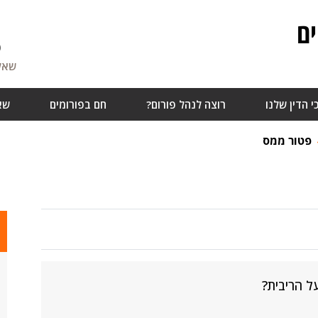
ם
6
שאלו
י הדין שלנו
רוצה לנהל פורום?
חם בפורומים
שא
פטור ממס
ל הריבית?