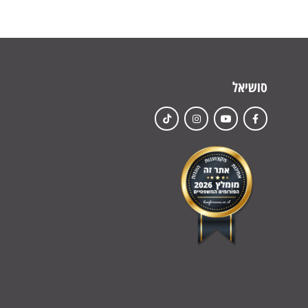
סושיאל