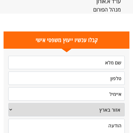
עו"ד א.אורון
מנהל הפורום
קבלו עכשיו ייעוץ משפטי אישי