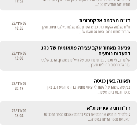
11:52
חודש. דוח אחד ע"ס 100...
דו"ח מצלמה אלקטרונית
23/11/09
דו"ח מצלמה אלקטרונית. כביש השרון מלא מצלמות אלקטרוניות. חלקן
18:35
צמודות למתח גבוה. האם זה תואם את...
פגיעה מאחור עקב עצירה פתאומית של נהג
להעלות נוסעים
23/11/09
13:08
שלום רב, לא מכבר, עברתי במחסום של חיילים בשומרון. הרכב שלפני
עבר את מחסום החיילים ובערך...
תאונה באין כניסה
22/11/09
בבקשה מישהו יכול לעזור לי יצאתי מחניה ברוורס והגיע רכב באין
20:17
כניסה ונכנס בי מי אשם...
דו"ח חניה עירית ת"א
22/11/09
קיבלתי ד"וח חניה שהחנתי את רכבי בתחנת אוטבוס מספר הרכב לא
18:04
תואם את מספר הד"וח בסיפרה...