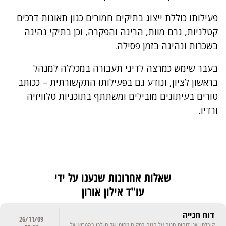
פעילותו כוללת ייצוג בתיקים חמורים כגון תאונות דרכים
קטלניות, גרם מוות, הריגה והפקרה, וכן בתיקי נהיגה
בשכרות ונהיגה בזמן פסילה.
בעבר שימש כמרצה לדיני תעבורה במכללה למנהל
בראשון לציון, ונודע גם בפעילותו התקשורתית – ככותב
טורים בעיתונים מובילים ומשתתף בתוכניות טלוויזיה
ורדיו.
שאלות אחרונות שנענו על ידי
עו"ד אילון אורון
דוח חנייה
26/11/09
קיבלתי שני דוחות חניה על חניה במקום מסומן אדום-לבן בהפרש של