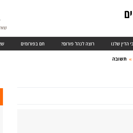
ם
5
שאלו
י הדין שלנו
רוצה לנהל פורום?
חם בפורומים
שא
תשובה