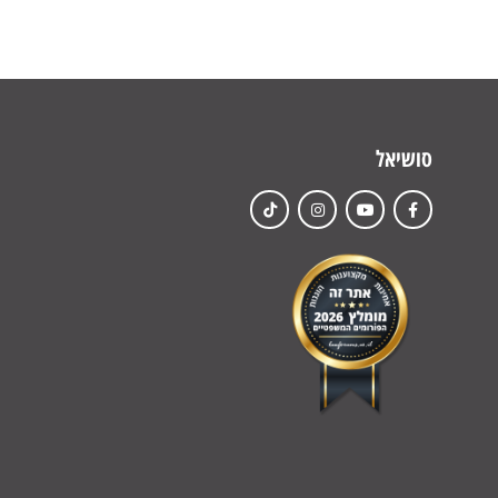
סושיאל