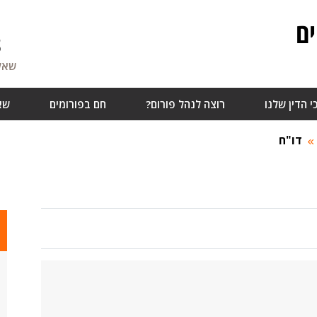
ם
8
שאלו
י הדין שלנו
רוצה לנהל פורום?
חם בפורומים
שא
דו"ח