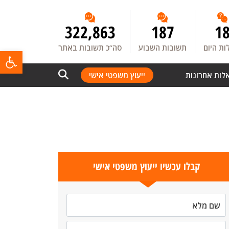
322,863
187
1
ת היום
תשובות השבוע
סה”כ תשובות באתר
פתח
לות אחרונות
ייעוץ משפטי אישי
קבלו עכשיו ייעוץ משפטי אישי