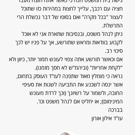
גישת בית המשפט הנה כי כאשר אתה חוצה מעבר
חציה עם רכבך, עלייך לחצות במהירות כזו שתוכל
לעצור "בכל מקרה" ואם בסופו של דבר נכשלת הרי
התרשלת.
ניתן לנהל משפט, ובנסיבות שתארת אני לא אוכל
לקבוע בוודאות ומראש שתורשע, אך על פניו יש לכך
סיכוי רב.
אם וכאשר תורשע אתה צפוי לעונש חמור יותר, כיוון ולא
"לקחת אחריות" (וביהמ"ש לא חסך מזמנו).
נראה כי מומלץ מאוד שתפנה לעו"ד העוסק בתחום,
אשר ינסה לשכנע את התביעה לשנות את סעיפי
החובה, ולשמור על רשיונך (וכך לרדת מעונש
המינימום); או יחליט אם לנהל משפט וכו'.
בברכה
עו"ד אילון אורון