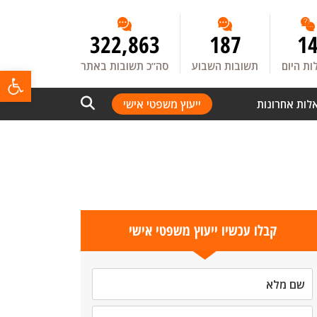
322,863
187
1
ת היום
תשובות השבוע
סה”כ תשובות באתר
פתח
לות אחרונות
ייעוץ משפטי אישי
קבלו עכשיו ייעוץ משפטי אישי