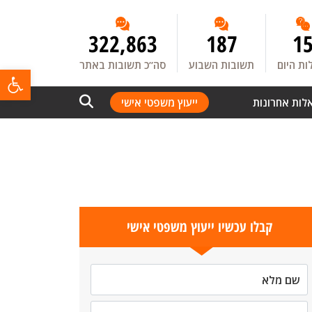
322,863
187
1
ת היום
תשובות השבוע
סה”כ תשובות באתר
פתח
לות אחרונות
ייעוץ משפטי אישי
קבלו עכשיו ייעוץ משפטי אישי