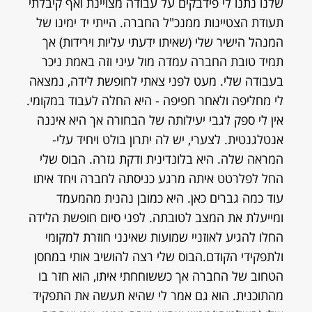
שלנו נתנו לי פידבקים על עבודה מצויינת ואף קיבלתי
תעודת הצטיינות ממנכ"ל החברה. הייתי יד ימינו של
המנהל הישיר שלי (שאיתו ידעתי עליות וירידות) אך
תמיד טובת החברה עמדה מול עיני וזה באמת ניכר
בעבודה שלי. מעט לפני צאתי לחופשת לידה, נמצאה
לי מחליפה ולאחר חפיפה - היא החלה לעבוד במקומי.
אין לי ספק לגבי יעילותה של הבחורה אך היא איננה
אנטלגנטית. לצערי, יש לה יתרון בולט ויחיד עלי-
המראה שלה. היא בלונדינית ודקת גזרה. הבוס שלי
החל לפלרטט איתה מרגע כניסתה לחברה ויחד איתו
עוד כמה גברים כאן. היא כמובן נהנית מהמעמד
ומייעלת את המצב לטובתה. לפני סיום חופשת הלידה
החלו להגיע לאוזניי שמועות שאינני חוזרת למקומי
ולתפקידי הקודם.הבוס שלי רצה להושיב אותי במחסן
הטחוב של החברה אך כששוחחתי איתו, הוא חזר בו
מהתוכנית. הוא גם אמר לי שהיא תעשה את התפקיד