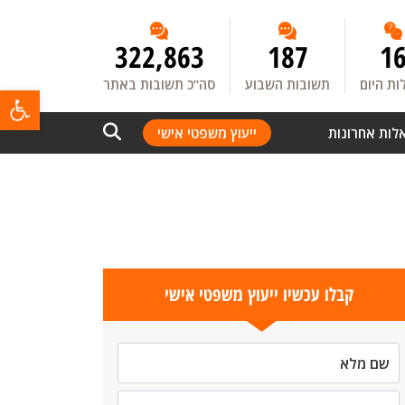
322,863
187
1
ת היום
תשובות השבוע
סה”כ תשובות באתר
פתח
לות אחרונות
ייעוץ משפטי אישי
קבלו עכשיו ייעוץ משפטי אישי