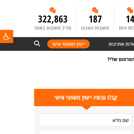
322,863
187
1
ת היום
תשובות השבוע
סה”כ תשובות באתר
פתח
לות אחרונות
ייעוץ משפטי אישי
הפרסום שלי?
קבלו עכשיו ייעוץ משפטי אישי