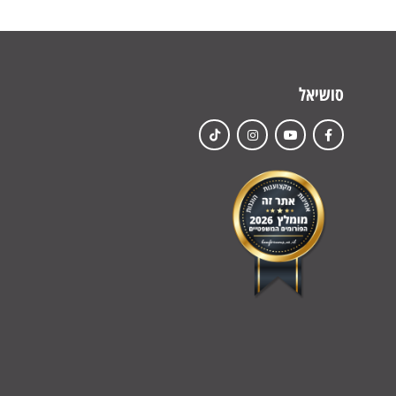
סושיאל