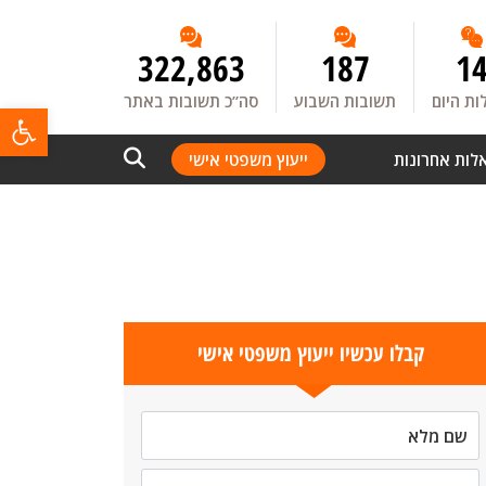
322,863
187
1
ת היום
תשובות השבוע
סה”כ תשובות באתר
פתח
לות אחרונות
ייעוץ משפטי אישי
קבלו עכשיו ייעוץ משפטי אישי