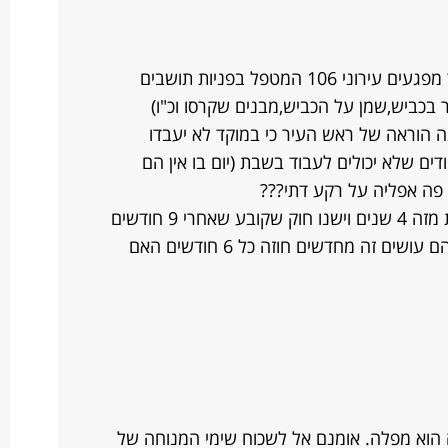
השאלה שלי היא כזאת אני עובד במוקד מפגעים עירוני 106 המטפל בפניות תושבים
ר בכביש,שמן על הכביש,מבנים שקרסו וכ"ו)
 הוראה של ראש העיר כי במוקד לא יעבדו
ים שלא יכולים לעבוד בשבת (יום בו אין הם
ן פה אפליה על רקע דתי???
שאלה נוספת הנני מועוסק במשרה זאת מזה 4 שנים וישנו חוק שקובע שאחרי 9 חודשים
עובד הופך להיות עובד קבוע אך מה שהם עושים זה מחדשים חוזה כל 6 חודשים האם
 הוא מפלה. אומנם אל לשכוח שימי המנוחה של