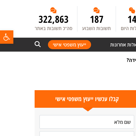
322,863
187
1
ת היום
תשובות השבוע
סה”כ תשובות באתר
פתח
לות אחרונות
ייעוץ משפטי אישי
דה?
קבלו עכשיו ייעוץ משפטי אישי