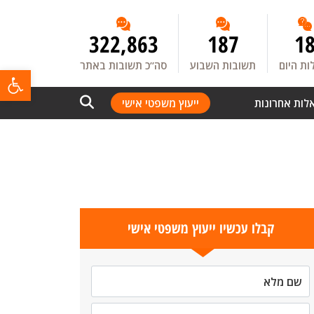
322,863
187
1
ת היום
תשובות השבוע
סה”כ תשובות באתר
פתח
לות אחרונות
ייעוץ משפטי אישי
קבלו עכשיו ייעוץ משפטי אישי