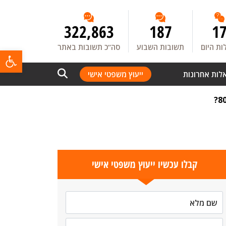
322,863
187
1
ת היום
תשובות השבוע
סה”כ תשובות באתר
פתח
לות אחרונות
ייעוץ משפטי אישי
קבלו עכשיו ייעוץ משפטי אישי