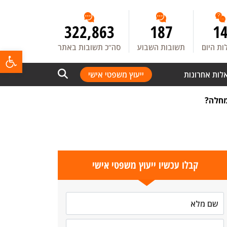
322,863
187
1
ת היום
תשובות השבוע
סה”כ תשובות באתר
פתח
לות אחרונות
ייעוץ משפטי אישי
מחלה?
קבלו עכשיו ייעוץ משפטי אישי