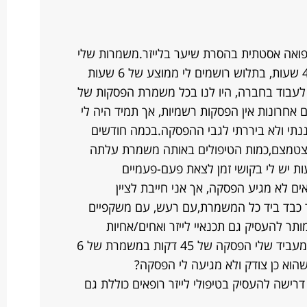
פואה אסטתית בהסרת שיער בלייזר.משמרות שלי
הן בין 6.5 עד 8.5 שעות, ביום שישי 4-5 שעות, בתלוש רושמים לי ממוצע של 6 שעות
ים, כשהתחלתי לעבוד בחברה, היו לנו בכל משמרת הפסקות של
יים אחרונות אין הפסקות רשמיות, אך תמיד היה לי
לוננתי ולא ביררתי לגבי ההפסקה.בכמה חודשים
הצטמצם,כמות הטיפולים באותה משמרת עלתה
ית כך שלפעמים ב6.5-7-8 שעות יש לי בקושי זמן לצאת פעם-פעמיים
ם לא מגיע הפסקה, אך אני חייבת לציין
וד כבד ביד כל המשמרת,עם רעש, עם משקפיים
ותר להעסיק גם תכנאיי לייזר ואחים/אחיות
בפיקוח רופא.האם אני יכולה לדרוש מהמעביד שלי הפסקה של 45 דקות במשמרת של 6
הוא כן צודק ולא מגיעה לי הפסקה?
רישה להעסיק בטיפולי לייזר רופאים כוללת גם