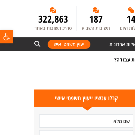
322,863
187
1
ת היום
תשובות השבוע
סה”כ תשובות באתר
פתח
לות אחרונות
ייעוץ משפטי אישי
קבלו עכשיו ייעוץ משפטי אישי