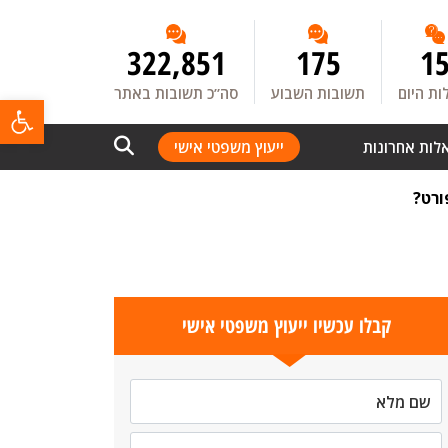
322,851
175
1
ת היום
תשובות השבוע
סה”כ תשובות באתר
פתח
לות אחרונות
ייעוץ משפטי אישי
ורט?
קבלו עכשיו ייעוץ משפטי אישי