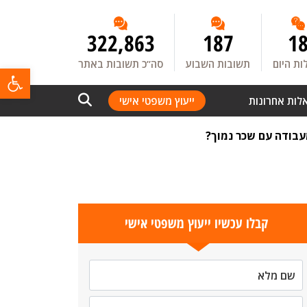
322,863
187
1
ת היום
תשובות השבוע
סה”כ תשובות באתר
פתח
לות אחרונות
ייעוץ משפטי אישי
בודה עם שכר נמוך?
קבלו עכשיו ייעוץ משפטי אישי