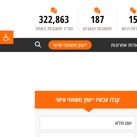
322,863
187
1
ת היום
תשובות השבוע
סה”כ תשובות באתר
פתח
לות אחרונות
ייעוץ משפטי אישי
קבלו עכשיו ייעוץ משפטי אישי