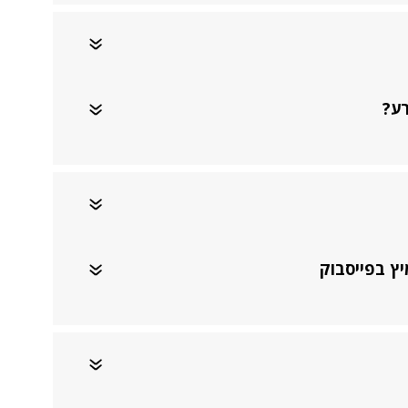
רע?
ץ בפייסבוק