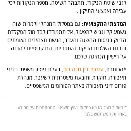
לגבי שיטת הניקוד, תתבהר השיטה, מספר הנקודות לכל
עבירה ואמצעי התיקון .
המלצתי המקצועית:
גם במסלול המנהלי ולמרות שזה
נשמע קל ונגיש לתפעול, אל תתמודדו לבד מול המקלדת.
הדיוק בניסוח ההשגה והערר, הגשת תצהירים מאומתים
והבנת השלכות הניקוד העתידיות, הם קריטיים להגנה
על רישיון הנהיגה שלכם.
*הכותבת,
עורכת דין חנה דוד
, בעלת ניסיון משפטי בדיני
תעבורה. חוקרת ותובעת משטרתית לשעבר. מנהלת
פורום דיני תעבורה באתר הפורומים המשפטיים.
* האמור לעיל לא בא במקום ייעוץ משפטי. ההסתמכות על המידע
באחריות המשתמש בלבד!