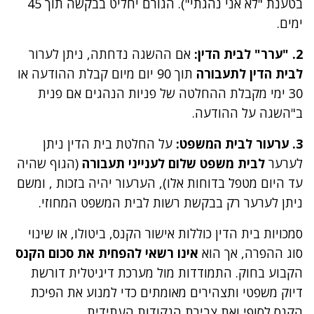
בטענת "לא אני נהגתי"). הגורם יחליט בבקשה תוך 45
ימים.
2. "ערר" לבית הדין:
אם ההשגה נדחתה, ניתן לערור
לבית הדין לתעבורה
תוך 90 יום מיום קבלת ההודעה או
30 ימי מקבלת ההחלטה של פניות הנהגים אם פנית
ב"השגה על ההודעה.
3. ערעור לבית המשפט:
על החלטת בית הדין ניתן
לערער
לבית משפט שלום לענייני תעבורה
(הגוף שהיה
עד היום מטפל בדוחות אלו), הערעור יהיה בזכות , ומשם
ניתן לערער רק בבקשת רשות לבית המשפט המחוזי.
סמכויות בית הדין כוללות אישור הקנס, ביטולו, או שינוי
סוג ההפרה, אך הוא
אינו רשאי להפחית את סכום הקנס
הקבוע בחוק. התמודדות מול מערכת דיגיטלית דורשת
דיוק משפטי ותצהירים מאומתים כדי למנוע את הפיכת
הקנס לסופי ואת צבירת הנקודות העתידית.