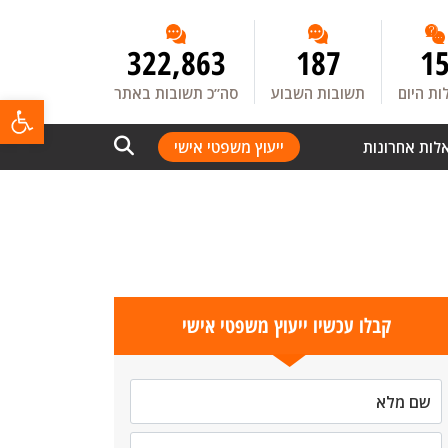
322,863
187
1
ת היום
תשובות השבוע
סה”כ תשובות באתר
פתח
לות אחרונות
ייעוץ משפטי אישי
קבלו עכשיו ייעוץ משפטי אישי