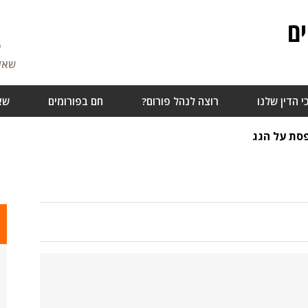
ם
5
שאלו
י הדין שלנו
רוצה לנהל פורום?
חם בפורומים
שא
סת על הגג