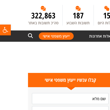
322,863
187
1
ת היום
תשובות השבוע
סה”כ תשובות באתר
פתח
לות אחרונות
ייעוץ משפטי אישי
קבלו עכשיו ייעוץ משפטי אישי