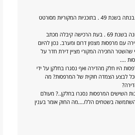
אנוכי בעלת דירת חדר על גג . הדירה נבנתה בשנת 49 . בתוכניות המקוריות מסורטט
דודתי רכשה את הדירה מהקונה הראשונה בשנת 69 . בעת הרכישה קיבלה מכתב
 עם מרפסות מצפון דרום ומערב. נכון להיום
י שהשטר החכירה המקורי מציין דירת חדר על
ת ....
השנים עוד משנת 69 , המרפסות היו חלק מהדירה ואף נסגרו בחלקן על ידי
וכל לבצע הצמדה חוקית של המרפסות? מה
ירה?
ת השישים המרפסות נסגרו בחלקן..? מעולם
השתמשה בשטחים הללו....מה החוק אומר בענין