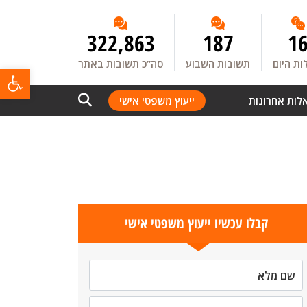
322,863
187
1
ת היום
תשובות השבוע
סה”כ תשובות באתר
פתח
לות אחרונות
ייעוץ משפטי אישי
קבלו עכשיו ייעוץ משפטי אישי