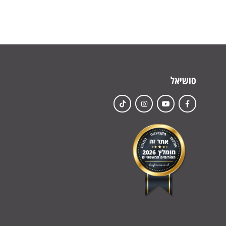
סושיאל