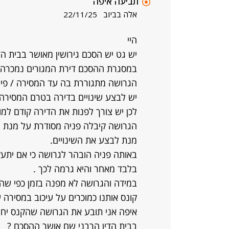
תביעה איפה
אלה בביוב
22/11/25
היי
יש גט יש הסכם גירושין מאושר בבית הדי7
במסגרת ההסכם דירת המגורים נמכרה.
הגרושה מתגוררת בה עד המסירה / פינו
יש לבצע שינויים בדירה בטרם המסירה.
לכן יש צורך לפנות את הדירה קודם למ
הגרושה קיבלה פניה מסודרת על מנת לפ
מנת לבצע את השינויים.
באותה פניה הובהר לגרושה כי אם יתעק
בלבד מאחר והיא גרמה לכך .
במידה והגרושה לא מפנה בזמן כפי ש
קונס אותנו כמוכרים על עיכוב במסירה 
איפה אני תובע את הגרושה שהקנס יחו
בבית הדין הרבני שם אושר ההסכם ?