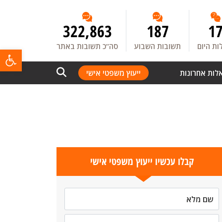
322,863
187
1
ת היום
תשובות השבוע
סה”כ תשובות באתר
פתח
לות אחרונות
ייעוץ משפטי אישי
קבלו עכשיו ייעוץ משפטי אישי