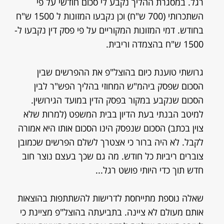
רגל. במסגרת ההליך נקבע לי סכום חודשי על פי
השתכרותי (700 ש"ח) וכן נקבעו המזונות ל 1500 ש"ח
בחודש. דמי המזונות המקוריים על פי פסק דין נקבעו ל-
1500 ש"ח בהצמדה וריבית.
גרושתי טוענת כיום בהוצל"פ את ההפרשים שבין
הסכום שפסק ביהמ"ש המחוזי בהליך הפש"ר לבין
הסכום שנקבע במקור בפסק הדין במועד הגירושין.
למיטב הבנתי בעת הדיון בבית המשפט (למרות שלא
צוין בכתב) הסכום שנפסק הינו הסכום אותו היא אמורה
לקבל. לא היה ברור כי אצטרך לשלם הפרשים שכמובן
צוברים ריביות כל חודש. מה גם שכך בעצם נוצר חוב
חדש תוך כדי היותי פושט רגל...
שאלה נוספת מתייחסת לדרישות להשתתפות בהוצאות
אותם מעולם לא ציינה. בתביעתה בהוצל"פ מציינת כי