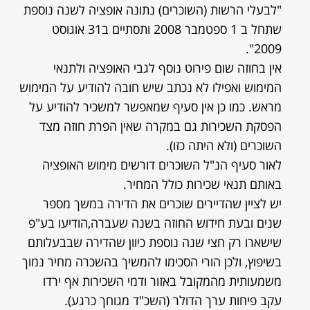
"לבעלי הרשות (השוכרים) נתונה אופציה לשנה נוספת
שתחל ב 1 ספטמבר 2008 ותסתיים ב31 אוגוסט
2009".
אין בחוזה שום פירוט נוסף לגבי האופציה ולתנאי
המימוש ואפילו לא נכתב שיש חובה להודיע על המימוש
מראש. כמו כן אין סעיף שמאפשר למשכיר להודיע על
הפסקת השכירות גם במקרה שאין הפרת חוזה מצד
השוכרים (ולא היתה כזו).
לאור סעיף הנ"ל השוכרים דורשים מימוש האופציה
באותם תנאי שכירות כולל המחיר.
יש לציין שהדיירים שוכרים את הדירה במשך מספר
שנים ובעת חידוש החוזה בשנה שעברה,הודיעו בע"פ
שישארו רק חצי שנה נוספת כיוון שהדירה שבבעלותם
בשיפוץ, ולכן הורי הסכימו להמשיך בהשכרה מחיר נמוך
משמעותית מהמקובל באזור ודמי השכירות אף ירדו
עקב פיחות ערך הדולר (השכ"ד מגוחך כרגע).