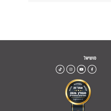
סושיאל