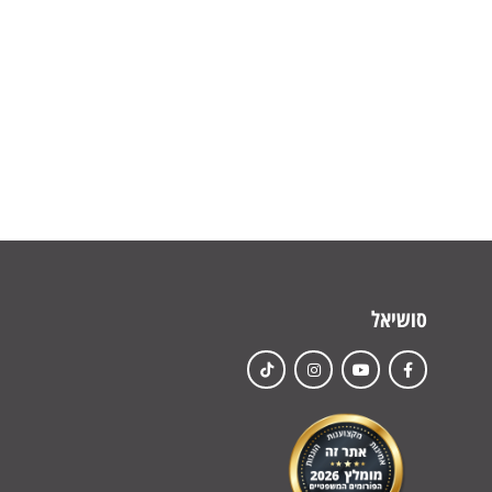
סושיאל