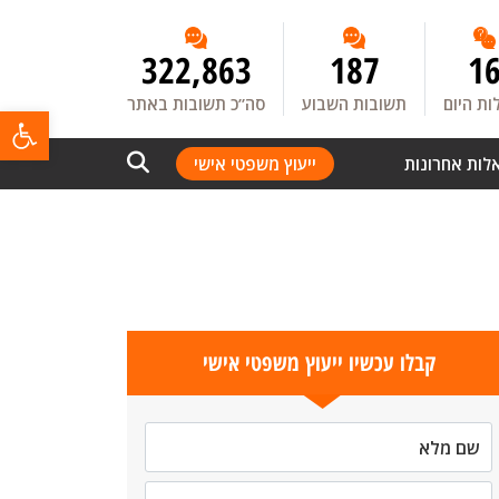
322,863
187
1
ת היום
תשובות השבוע
סה”כ תשובות באתר
פתח
לות אחרונות
ייעוץ משפטי אישי
קבלו עכשיו ייעוץ משפטי אישי