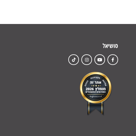
סושיאל