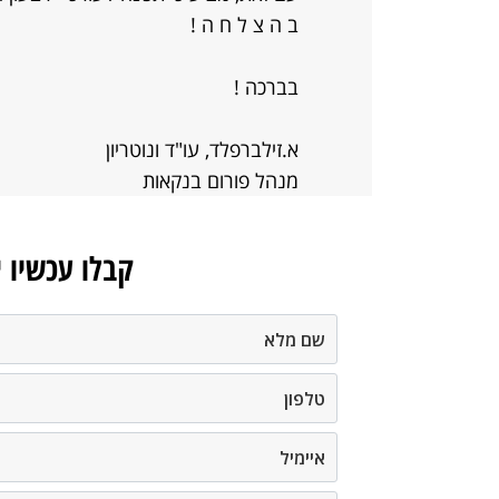
ב ה צ ל ח ה !
בברכה !
א.זילברפלד, עו"ד ונוטריון
מנהל פורום בנקאות
קבלו עכשיו 