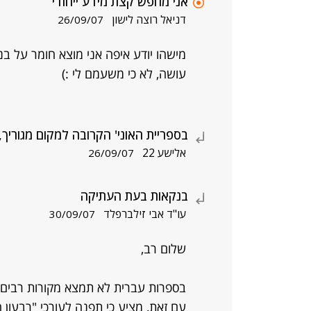
אני מחפש קצת מידע ייחודי
דניאל רוצה לישון
26/09/07
מישהו יודע איפה אני מוצא חומר על ב
עושה, לא כי משעמם לי :)
בספריית האוני' הקרובה למקום מגוריך,
אלישע 22
26/09/07
בנקאות בעת העתיקה
עו"ד אבי זילברפלד
30/09/07
שלום רב,
בספרות עברית לא תמצא מקורות רבים,
עם זאת, מציע כי תפנה לעורכי "רבעון הב