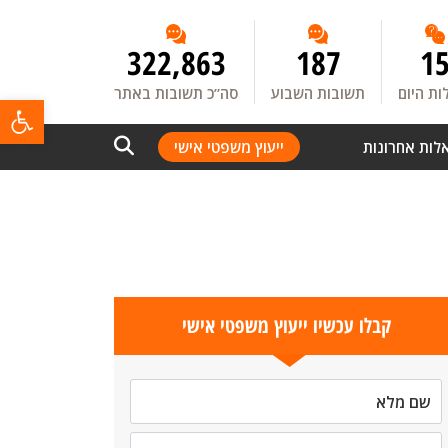
322,863
187
1
ת היום
תשובות השבוע
סה”כ תשובות באתר
פתח
לות אחרונות
ייעוץ משפטי אישי
קבלו עכשיו ייעוץ משפטי אישי