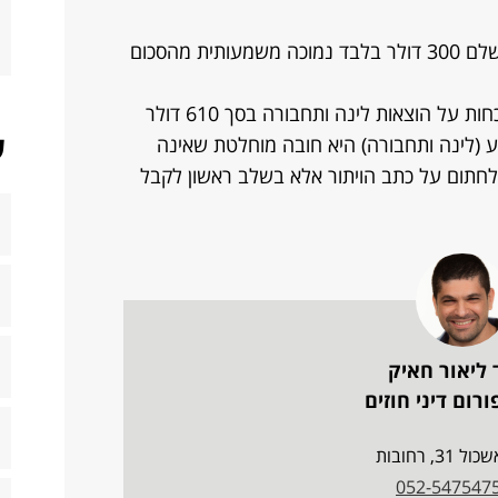
על פניו, ההצעה של חברת התעופה לשלם 300 דולר בלבד נמוכה משמעותית מהסכום
דבר ראשון, מאחר שיש בידך קבלות מוכחות על הוצאות לינה ותחבורה בסך 610 דולר
ש
ע (לינה ותחבורה) היא חובה מוחלטת שאינה
לחתום על כתב הויתור אלא בשלב ראשון לקבל
 ליאור חאיק
רום דיני חוזים
ל 31, רחובות
052-547547