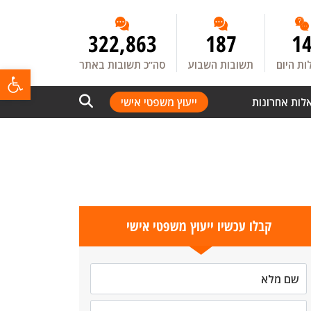
322,863
187
1
ת היום
תשובות השבוע
סה”כ תשובות באתר
פתח
לות אחרונות
ייעוץ משפטי אישי
קבלו עכשיו ייעוץ משפטי אישי