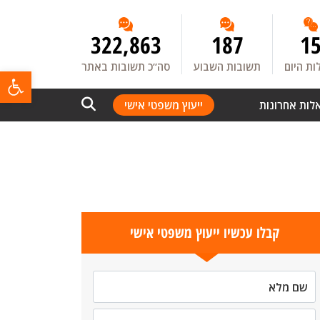
322,863
187
1
ת היום
תשובות השבוע
סה”כ תשובות באתר
פתח
לות אחרונות
ייעוץ משפטי אישי
קבלו עכשיו ייעוץ משפטי אישי