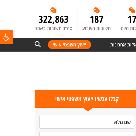
322,863
187
1
ת היום
תשובות השבוע
סה”כ תשובות באתר
פתח
לות אחרונות
ייעוץ משפטי אישי
קבלו עכשיו ייעוץ משפטי אישי