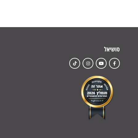
סושיאל