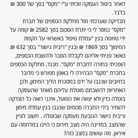
לאחר ביטול העסקה זוכיתי ע"י "מקס" בסך של 300 ₪
בלבד.
מבדיקה שערכתי מול מחלקת הכספים של חברת
"מקס" נמסר לי כי יתרת הסכום בסך 2582 ₪ קוזזה על
ידי טויוטה בגין "עמלת טיפול באשראי על הקמת
המימון" בסך 1869 ₪ ובגין "ריבית גישור" בסך 632 ₪.
כאשר פניתי אליהם לקבלת הסבר ולהשבת הכספים,
הופניתי בחזרה לחברת "מקס". מנגד, מחלקת הכספים
בחברת "מקס" הבהירה לי באופן מפורש כי מדובר
בחיובים שנגבו על ידם במסגרת הליך המימון, ולכן
האחריות להשבתם מוטלת עליהם מאחר שהעסקה
בוטלה כדין ולא יצאה את הפועל, אינני רואה כל הצדקה
להותיר בידי החברה סכומים שנגבו בגין עמלת מימון
וריבית גישור הנובעת מעסקה שבוטלה . חשוב לציין
שהמצב במדינה היה מצב חירום כי היינו במלחמה עם
איראן. מה עושים במצב כזה?