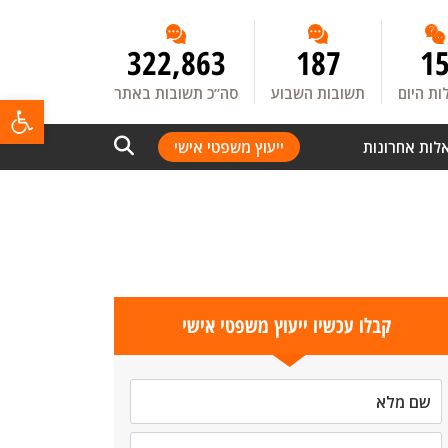
322,863
187
1
ת היום
תשובות השבוע
סה”כ תשובות באתר
פתח
לות אחרונות
ייעוץ משפטי אישי
קבלו עכשיו ייעוץ משפטי אישי