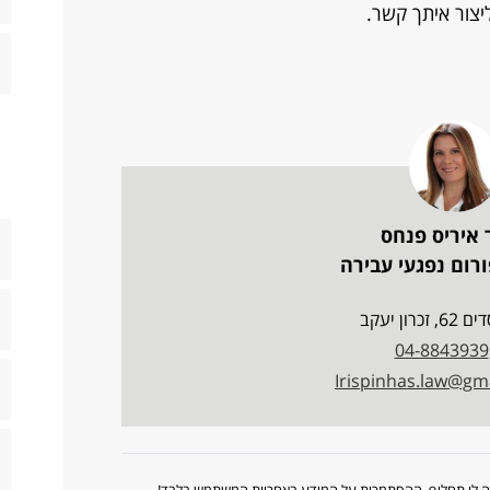
ליצור איתך קשר.
 איריס פנחס
רום נפגעי עבירה
זכרון יעקב
04-8843939
Irispinhas.law@gm
ווה לו תחליף. ההסתמכות על המידע באחריות המשתמש בלבד!