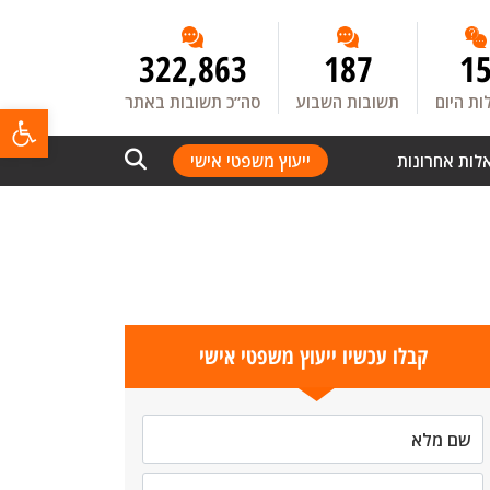
322,863
187
1
ת היום
תשובות השבוע
סה”כ תשובות באתר
פתח
לות אחרונות
ייעוץ משפטי אישי
קבלו עכשיו ייעוץ משפטי אישי