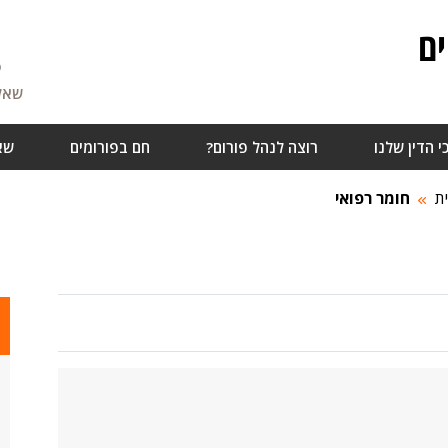
ם
5
שאלו
י הדין שלנו
רוצה לנהל פורום?
חם בפורומים
שא
ת
חומר רפואי