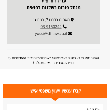
עו"ד דוד פייל
מנהל פורום רשלנות רפואית
האחים בז'רנו 7, רמת גן
03-9150242
yossi@df-law.co.il
האמור לעיל לא בא במקום ייעוץ משפטי ולא מהווה לו תחליף. ההסתמכות על
המידע באחריות המשתמש בלבד!
קבלו עכשיו ייעוץ משפטי אישי