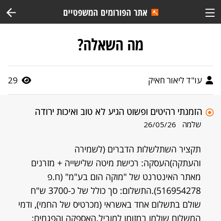
אתר הפורומים המשפטיים
מה השאלה?
עו"ד ליאור חאיק
29
הזמנתי רהיטים ופשוט הגיע לא טוב ואיכות ירודה
שלמה
26/05/26
תקציר השתלשלות הדברים (לשמירה
והעתקה)העסקה: רכישת מיטה שלישייה + מזרנים
מאתר האינטרנט של "מוקה הום בע"מ" (ח.פ
516954278).התשלום: סך כולל של כ-3700 ש"ח
שולם בתשלום אחד באשראי (מכרטיס של החמי), ודמי
המשלוח שולמו במזומן למוביל.האספקה והפגמים: