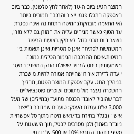
המוצר הגיע ביום ה-10 (לאחר לחץ טלפוני). כבר ביום
האספקה התגלו פגמי ייצור והרכבה חמורים ביותר
(אי-התאמה מובהקת):המיטה התחתונה אינה נסגרת
עד הסוף כאשר מניחים עליה את המזרן.גם ללא מזרן,
נשאר רווח מבני גדול ולא תקין.רצועות הריפוד
המשמשות לפתיחה אינן סימטריות ואינן תואמות בין
המיטות.איכות ההרכבה והגימור הכללית נמוכה
משמעותית ביחס למחיר ששולם.הנזק המשני: המיטה
יועדה לדירת אירוח שהייתה אמורה להיות מושכרת
במהלך החג. עקב אספקת המוצר הפגום, תהליך
ההשכרה נעצר מול מתווכים ושוכרים פוטנציאליים –
דבר שהוביל לאובדן הכנסה מתועד (במיילים) של מעל
3,000 ש"ח.עמדת העסק: טוענים שמדובר ב"ייצור
אישי" (בגלל בחירת בד/ראש מיטה מתוך סל אפשרויות
מוגדר באתר) ולכן מסרבים לבטל, תוך הישענות על
סעיף בתקנון הדורש 10% או 500 ש"ח דמי