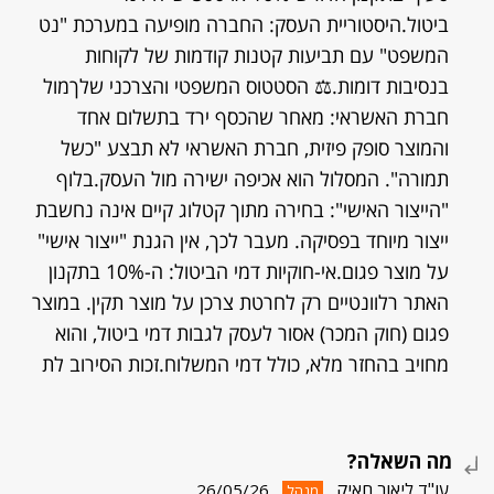
ביטול.היסטוריית העסק: החברה מופיעה במערכת "נט
המשפט" עם תביעות קטנות קודמות של לקוחות
בנסיבות דומות.⚖️ הסטטוס המשפטי והצרכני שלךמול
חברת האשראי: מאחר שהכסף ירד בתשלום אחד
והמוצר סופק פיזית, חברת האשראי לא תבצע "כשל
תמורה". המסלול הוא אכיפה ישירה מול העסק.בלוף
"הייצור האישי": בחירה מתוך קטלוג קיים אינה נחשבת
ייצור מיוחד בפסיקה. מעבר לכך, אין הגנת "ייצור אישי"
על מוצר פגום.אי-חוקיות דמי הביטול: ה-10% בתקנון
האתר רלוונטיים רק לחרטת צרכן על מוצר תקין. במוצר
פגום (חוק המכר) אסור לעסק לגבות דמי ביטול, והוא
מחויב בהחזר מלא, כולל דמי המשלוח.זכות הסירוב לת
מה השאלה?
עו"ד ליאור חאיק
26/05/26
מנהל