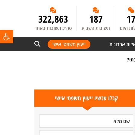
322,863
187
1
ת היום
תשובות השבוע
סה”כ תשובות באתר
פתח
לות אחרונות
ייעוץ משפטי אישי
תי?
קבלו עכשיו ייעוץ משפטי אישי