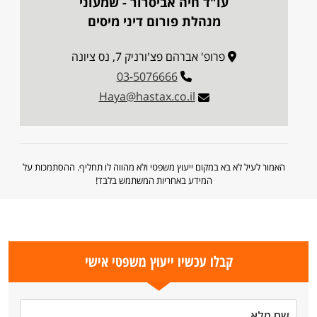
עו"ד חיה אביסרור - שמעוני
מנהלת פורום דיני מיסים
פרופ' אברהם פצ'ורניק 7, נס ציונה
03-5076666
Haya@hastax.co.il
האמור לעיל לא בא במקום ייעוץ משפטי ולא מהווה לו תחליף. ההסתמכות על
המידע באחריות המשתמש בלבד!
קבלו עכשיו ייעוץ משפטי אישי