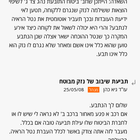
השאלה: הייתכן שחב' ביטוח התובעת נהג צד ג' לשיפוי
הוצאות ששילמה לנזק שנגרם ללקוחה, תטען לאי
ידיעת העובדות ובכך תעביר אוטומטית את נטל הראיה
לנתבע? והרי היא יכולה לשאול את לקוחה כיצד אירע
המקרה כך שנטל ההוכחה ישאר אצלה שכן הנתבע
טוען שהוא כלל אינו אשם ומאחר שלא נגרם לו נזק הוא
כלל אינו תבע.
תביעת שיבוב של נזק מבוטח
עו"ד גיא כהן
25/05/08
מנהל
שלום לך הנתבע.
אם רכב א פגע מאחור ברכב ב' לא נראה לי שיש לו או
לחברת הביטוח שלו עילת תביעה טובה אם בכלל.
מעבר לזה אתה צודק באשר לכלל העברת נטל הראיה.