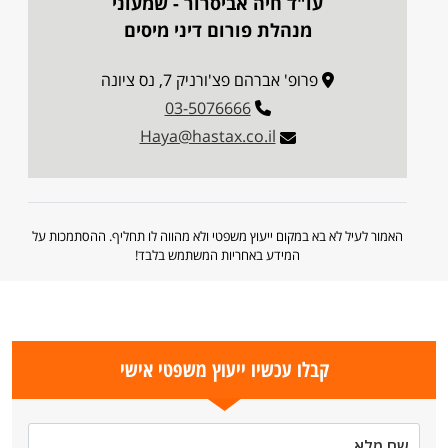
עו"ד חיה אביסרור - שמעוני
מנהלת פורום דיני מיסים
פרופ' אברהם פצ'ורניק 7, נס ציונה
03-5076666
Haya@hastax.co.il
האמור לעיל לא בא במקום ייעוץ משפטי ולא מהווה לו תחליף. ההסתמכות על
המידע באחריות המשתמש בלבד!
קבלו עכשיו ייעוץ משפטי אישי