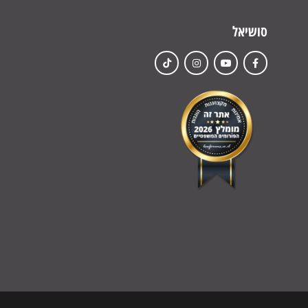
סושיאל