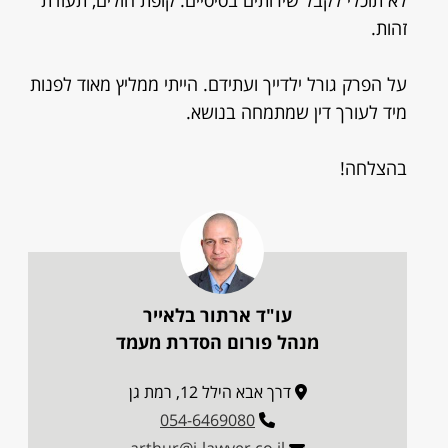
לא תוכלי לקבל שירותים בסיסיים: קופת חולים, תעודת
זהות.
על הפרק גורל ילדייך ועתידם. הייתי ממליץ מאוד לפנות
מיד לעורך דין שמתמחה בנושא.
בהצלחה!
עו"ד ארתור בלאייר
מנהל פורום הסדרת מעמד
דרך אבא הילל 12, רמת גן
054-6469080